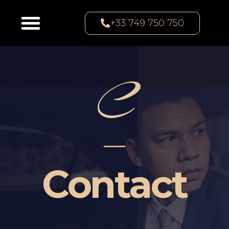
+33 749 750 750
C
Contact